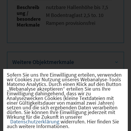
Beschreib
nutzbare Hallenhöhe bis 7,5
ung /
M Bodentraglast 2,5 to. 10
besondere
Rampen provisionsfrei
Merkmale
Weitere Objektmerkmale
Sofern Sie uns Ihre Einwilligung erteilen, verwenden
wir Cookies zur Nutzung unseres Webanalyse-Tools
Matomo Analytics. Durch einen Klick auf den Button
„Webanalyse akzeptieren“ erteilen Sie uns Ihre
Bilder
Einwilligung dahingehend, dass wir zu
Analysezwecken Cookies (kleine Textdateien mit
einer Gültigkeitsdauer von maximal zwei Jahren)
setzen und die sich ergebenden Daten verarbeiten
dürfen. Sie können Ihre Einwilligung jederzeit mit
Wirkung für die Zukunft in unserer
Wir weisen ausdrücklich darauf hin, dass
Datenschutzerklärung
widerrufen. Hier finden Sie
auch weitere Informationen.
vorstehende Informationen auf den Angaben des