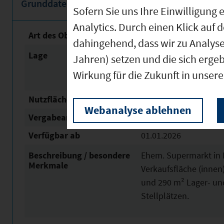
Grunddaten
Sofern Sie uns Ihre Einwilligun
Analytics. Durch einen Klick auf 
Art des Objektes
Lagerverkauf, Einzelh
dahingehend, dass wir zu Analys
Lage
Im Umfeld von Rossma
Jahren) setzen und die sich erge
Gewerbetreibende.
Wirkung für die Zukunft in unser
Nutzfläche
2.026 m²
Webanalyse ablehnen
Vergabeart
Vermietung
Verfügbar ab
01.01.2026
Beschreibung / besondere
Ehem. Supermarkt in 
Merkmale
Verkaufsfläche (inne
und 290 m² Lager- und
Stellplätzen.