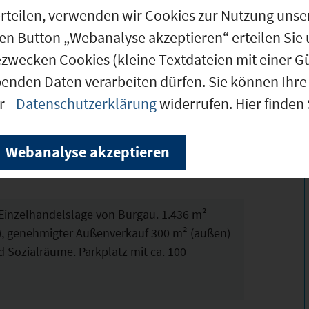
g erteilen, verwenden wir Cookies zur Nutzung u
den Button „Webanalyse akzeptieren“ erteilen Sie 
andelsflächen
ezwecken Cookies (kleine Textdateien mit einer G
nn, Aldi, Norma etc. Weitere
benden Daten verarbeiten dürfen. Sie können Ihre 
er
Datenschutzerklärung
widerrufen. Hier finden
Webanalyse akzeptieren
Einzelhandelslage von Burgau. 1.436 m²
n), genehmigter Außenverkauf 300 m² (außen)
 Sozialräume. Parkplatz mit ca. 100