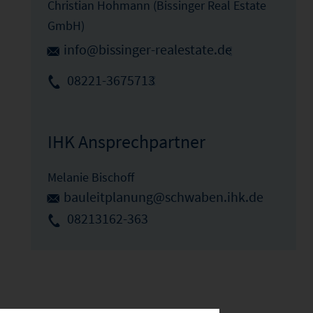
Christian Hohmann (Bissinger Real Estate
GmbH)
info@bissinger-realestate.de
08221-3675713
IHK Ansprechpartner
Melanie Bischoff
bauleitplanung@schwaben.ihk.de
08213162-363