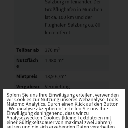
Salzburg miteinander. Der
Großflughafen in München
ist ca. 100 km und der
Flughafen Salzburg ca. 80
km entfernt.
Teilbar ab
370 m²
Nutzfläch
1.480 m²
e
Mietpreis
13,9 € /m²
Vergabear
Vermietung
t
Sofern Sie uns Ihre Einwilligung erteilen, verwenden
wir Cookies zur Nutzung unseres Webanalyse-Tools
Verfügbar
02.05.2024
Matomo Analytics. Durch einen Klick auf den Button
ab
„Webanalyse akzeptieren“ erteilen Sie uns Ihre
Einwilligung dahingehend, dass wir zu
Analysezwecken Cookies (kleine Textdateien mit
Website
Externer Link zur
einer Gültigkeitsdauer von maximal zwei Jahren)
Gewerbeimmobilie
setzen und die sich ergebenden Daten verarbeiten