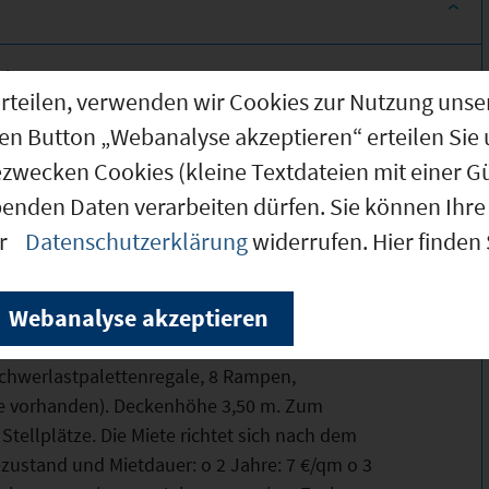
tion
g erteilen, verwenden wir Cookies zur Nutzung u
den Button „Webanalyse akzeptieren“ erteilen Sie 
ezwecken Cookies (kleine Textdateien mit einer G
benden Daten verarbeiten dürfen. Sie können Ihre 
er
Datenschutzerklärung
widerrufen. Hier finden
werbeimmobilie
Webanalyse akzeptieren
beimmobilie (auf 2 Ebenen + Parkdeck). Die
nzelne Einheiten ab ca. 250 qm). Nutzbar als
Schwerlastpalettenregale, 8 Rampen,
re vorhanden). Deckenhöhe 3,50 m. Zum
Stellplätze. Die Miete richtet sich nach dem
zustand und Mietdauer: o 2 Jahre: 7 €/qm o 3