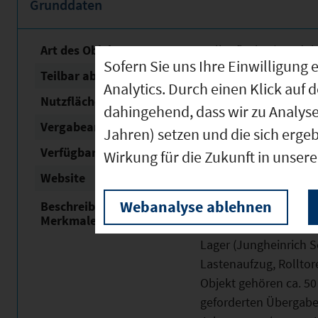
Grunddaten
Art des Objektes
Hallenfläche / Produk
Sofern Sie uns Ihre Einwilligun
Teilbar ab
250 m²
Analytics. Durch einen Klick auf 
Nutzfläche
5.751 m²
dahingehend, dass wir zu Analys
Vergabeart
Vermietung
Jahren) setzen und die sich erge
Verfügbar ab
02.09.2024
Wirkung für die Zukunft in unser
Website
Externer Link zur Ge
Webanalyse ablehnen
Beschreibung / besondere
5.751 qm große Gewer
Merkmale
Fläche ist teilbar (ei
Lager (Jungheinrich 
Lastenaufzug, Rollto
Objekt gehören ca. 50 
geforderten Übergabe