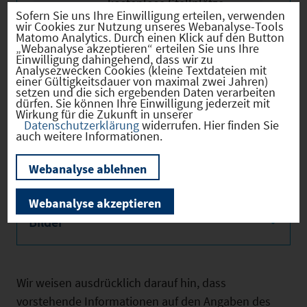
kostenlose Stellplätze
Sofern Sie uns Ihre Einwilligung erteilen, verwenden
vorhanden. Bei Bedarf sind
wir Cookies zur Nutzung unseres Webanalyse-Tools
Matomo Analytics. Durch einen Klick auf den Button
im Keller Räumlichkeiten in
„Webanalyse akzeptieren“ erteilen Sie uns Ihre
gleicher Größe nutzbar.
Einwilligung dahingehend, dass wir zu
Analysezwecken Cookies (kleine Textdateien mit
einer Gültigkeitsdauer von maximal zwei Jahren)
setzen und die sich ergebenden Daten verarbeiten
dürfen. Sie können Ihre Einwilligung jederzeit mit
Wirkung für die Zukunft in unserer
Datenschutzerklärung
widerrufen. Hier finden Sie
auch weitere Informationen.
Weitere Objektmerkmale
Webanalyse ablehnen
Webanalyse akzeptieren
Bilder
Wir weisen ausdrücklich darauf hin, dass
vorstehende Informationen auf den Angaben des