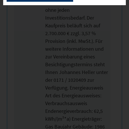
hervorragenden Zustand
ohne jeden
Investitionsbedarf. Der
Kaufpreis beläuft sich auf
2.700.000 € zzgl. 3,57 %
Provision (inkl. MwSt.). Für
weitere Informationen und
zur Vereinbarung eines
Besichtigungstermins steht
Ihnen Johannes Heller unter
der 0171 / 1020409 zur
Verfügung. Energieausweis
Art des Energieausweises:
Verbrauchsausweis
Endenergieverbrauch: 62,5
kWh/(m²*a) Energieträger:
Gas Baujahr Gebäude: 1986