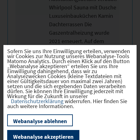
Whirlpool Sauna mit Dusche
Luxuseinbauküchen Kamin
Dachterrassen Die
Gaszentralheizung wurde
2021 erneuert. Auf dem
2.751 m² großen Grundstück
Sofern Sie uns Ihre Einwilligung erteilen, verwenden
wir Cookies zur Nutzung unseres Webanalyse-Tools
ist ausreichend Platz für
Matomo Analytics. Durch einen Klick auf den Button
„Webanalyse akzeptieren“ erteilen Sie uns Ihre
mindestens 20 Fahrzeuge
Einwilligung dahingehend, dass wir zu
und Erweiterungsbauten. Es
Analysezwecken Cookies (kleine Textdateien mit
einer Gültigkeitsdauer von maximal zwei Jahren)
liegt bereits eine
setzen und die sich ergebenden Daten verarbeiten
dürfen. Sie können Ihre Einwilligung jederzeit mit
Baugenehmigung für eine
Wirkung für die Zukunft in unserer
Lagerhalle vor. In der
Datenschutzerklärung
widerrufen. Hier finden Sie
auch weitere Informationen.
großzügigen Garagenanlage
finden 6 Autos platz.
Webanalyse ablehnen
Insgesamt befindet sich das
Objekt in einem
Webanalyse akzeptieren