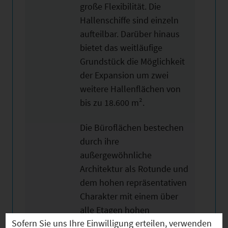
große Flexibilität. Die
Hallenschiffe sind einzeln
aufteilbar. Darüber hinaus
bietet das weitläufige
Grundstück die Möglichkeit
der Expansion um zwei
weitere Hallenflächen von
bis zu 18.600 m².
Die Büroflächen bestechen
durch ihre
außergewöhnliche
Architektur als Rotunde und
dem hohen repräsentativen
Charakter mit einem über
alle Etagen hohen
Sofern Sie uns Ihre Einwilligung erteilen, verwenden
Empfangsbereich im