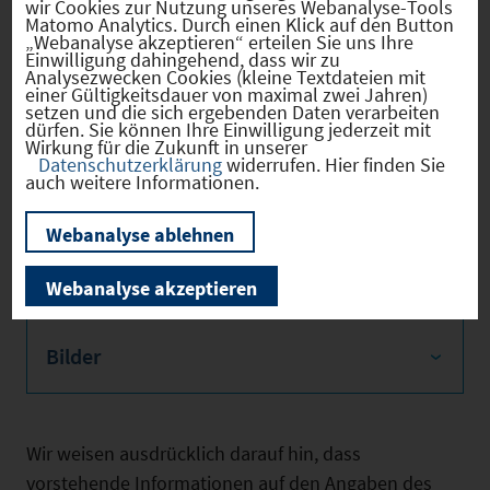
wir Cookies zur Nutzung unseres Webanalyse-Tools
Zentrum des Gebäudes. Die
Matomo Analytics. Durch einen Klick auf den Button
„Webanalyse akzeptieren“ erteilen Sie uns Ihre
Aufteilung der Bürofläche
Einwilligung dahingehend, dass wir zu
Analysezwecken Cookies (kleine Textdateien mit
erfolgt nach Wunsch des
einer Gültigkeitsdauer von maximal zwei Jahren)
Mieters. Die Sanitärbereiche
setzen und die sich ergebenden Daten verarbeiten
dürfen. Sie können Ihre Einwilligung jederzeit mit
sind sehr hochwertig mit
Wirkung für die Zukunft in unserer
Datenschutzerklärung
widerrufen. Hier finden Sie
Granit und Marmor
auch weitere Informationen.
ausgeschlagen.
Webanalyse ablehnen
Webanalyse akzeptieren
Bilder
Wir weisen ausdrücklich darauf hin, dass
vorstehende Informationen auf den Angaben des