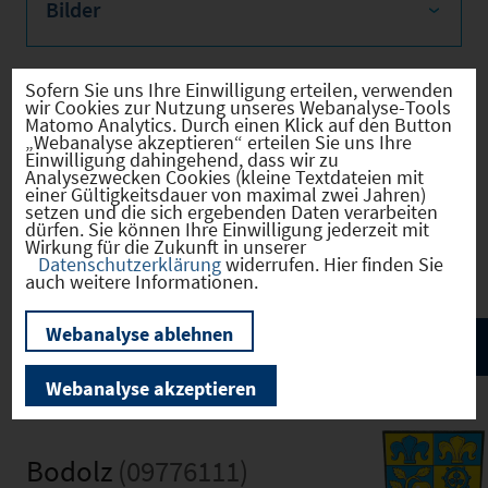
Bilder
Sofern Sie uns Ihre Einwilligung erteilen, verwenden
Wir weisen ausdrücklich darauf hin, dass
wir Cookies zur Nutzung unseres Webanalyse-Tools
Matomo Analytics. Durch einen Klick auf den Button
vorstehende Informationen auf den Angaben des
„Webanalyse akzeptieren“ erteilen Sie uns Ihre
Einwilligung dahingehend, dass wir zu
Anbieters beruhen und von uns nicht auf
Analysezwecken Cookies (kleine Textdateien mit
Plausibilität, Vollständigkeit und Richtigkeit
einer Gültigkeitsdauer von maximal zwei Jahren)
setzen und die sich ergebenden Daten verarbeiten
überprüft wurden. Für den Inhalt der Angaben
dürfen. Sie können Ihre Einwilligung jederzeit mit
Wirkung für die Zukunft in unserer
übernehmen wir keine Haftung!
Datenschutzerklärung
widerrufen. Hier finden Sie
auch weitere Informationen.
Webanalyse ablehnen
Webanalyse akzeptieren
Bodolz
(09776111)