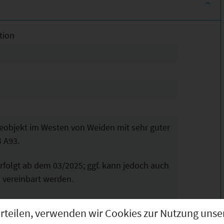
tion
objekt im Westen von Weiden mit sehr guter
 A93.
folgt ab dem 03/2025; ggf. kann jedoch auch
n vereinbart werden.
ende Eigenschaften auf:
g erteilen, verwenden wir Cookies zur Nutzung u