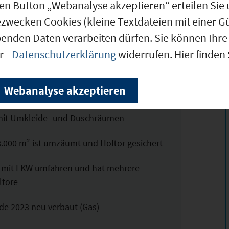
f 2 Etagen über 600 m²
den Button „Webanalyse akzeptieren“ erteilen Sie 
ezwecken Cookies (kleine Textdateien mit einer G
benden Daten verarbeiten dürfen. Sie können Ihre 
er
Datenschutzerklärung
widerrufen. Hier finden
 3.100 m², Hallenteilung mit
glich, Fußbodenheizung
Webanalyse akzeptieren
fs- / Ausstellungsfläche lässt sich schaffen
 mit Umkleide- und Duschräumen
8.000 m² ist umzäumt und Hoftor gesichert
ch mit LKW umfahren und hat mehrere
ltore
de 2023 neu verbaut (Gas)