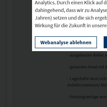
- div. Büroflächen au
Analytics. Durch einen Klick auf 
dahingehend, dass wir zu Analys
- Kantinenraum
Jahren) setzen und die sich erge
Wirkung für die Zukunft in unser
- Lagerfläche mit über
Brandschutztoren mö
Webanalyse ablehnen
- eigenständige Verkau
- ausgebauter Keller
- gesamtes Areal mit 
- Lagerhalle lässt si
Anlieferstationen/ Rol
- Heizungsanlage wur