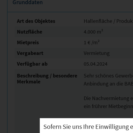
Grunddaten
Art des Objektes
Hallenfläche / Produk
Nutzfläche
4.000 m²
Mietpreis
1 € /m²
Vergabeart
Vermietung
Verfügbar ab
05.04.2024
Beschreibung / besondere
Sehr schönes Gewerbe
Merkmale
Anbindung an die BAB
Die Nachvermietung er
ein frührer Mietbegin
Das Objekt weist folg
Sofern Sie uns Ihre Einwilligun