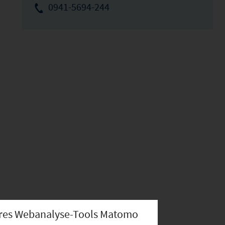
0941-5694-244
nseres Webanalyse-Tools Matomo