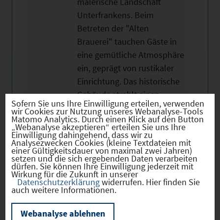
malerische Landschaft
Unterfrankens. Beim
Betreten der "Alten
Brauerei" tauchen Gäste in
eine gemütliche Atmosphäre
ein, geprägt von rustikaler
Einrichtung. Das historische
Gebäude strahlt einen
Sofern Sie uns Ihre Einwilligung erteilen, verwenden
einladenden Charme aus
wir Cookies zur Nutzung unseres Webanalyse-Tools
Matomo Analytics. Durch einen Klick auf den Button
und lädt zum Verweilen ein.
„Webanalyse akzeptieren“ erteilen Sie uns Ihre
Das Gasthaus verfügt über
Einwilligung dahingehend, dass wir zu
Analysezwecken Cookies (kleine Textdateien mit
eine gemütliche Terrasse,
einer Gültigkeitsdauer von maximal zwei Jahren)
setzen und die sich ergebenden Daten verarbeiten
die im Sommer zum
dürfen. Sie können Ihre Einwilligung jederzeit mit
Verweilen im Freien einlädt
Wirkung für die Zukunft in unserer
Datenschutzerklärung
widerrufen. Hier finden Sie
und einen herrlichen Blick
auch weitere Informationen.
auf die umliegende
Webanalyse ablehnen
Landschaft bietet. Hier