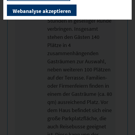
können Gäste die frische
Webanalyse akzeptieren
Luft genießen und gesellige
Stunden in geselliger Runde
verbringen. Insgesamt
stehen den Gästen 140
Plätze in 4
zusammenhängenden
Gasträumen zur Auswahl,
neben weiteren 100 Plätzen
auf der Terrasse. Familien-
oder Firmenfeiern finden in
einem der Gasträume (ca. 80
qm) ausreichend Platz. Vor
dem Haus befindet sich eine
große Parkplatzfläche, die
auch Reisebusse geeignet
ist. Diese kann von der