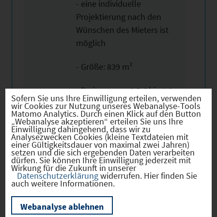
- eine individuelle
Projektierung nach den
Wünschen des Mieters ist
möglich
- Größe: 839 m²
- Preisspanne: 0,5 € bis 1 €
Sofern Sie uns Ihre Einwilligung erteilen, verwenden
wir Cookies zur Nutzung unseres Webanalyse-Tools
Matomo Analytics. Durch einen Klick auf den Button
„Webanalyse akzeptieren“ erteilen Sie uns Ihre
Einwilligung dahingehend, dass wir zu
Analysezwecken Cookies (kleine Textdateien mit
einer Gültigkeitsdauer von maximal zwei Jahren)
setzen und die sich ergebenden Daten verarbeiten
Wir weisen ausdrücklich darauf hin, dass
dürfen. Sie können Ihre Einwilligung jederzeit mit
Wirkung für die Zukunft in unserer
vorstehende Informationen auf den Angaben des
Datenschutzerklärung
widerrufen. Hier finden Sie
Anbieters beruhen und von uns nicht auf
auch weitere Informationen.
Plausibilität, Vollständigkeit und Richtigkeit
Webanalyse ablehnen
überprüft wurden. Für den Inhalt der Angaben