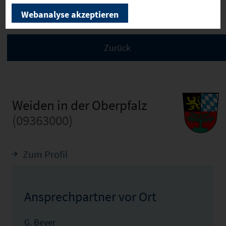
übernehmen wir keine Haftung!
Webanalyse akzeptieren
Weiden in der Oberpfalz
(09363000)
Zum Profil
Ansprechpartner vor Ort
G. Beyer