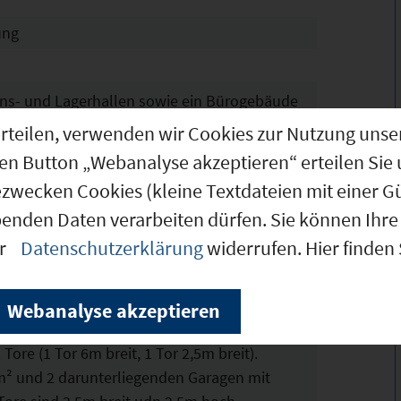
ung
ns- und Lagerhallen sowie ein Bürogebäude
n, großen Garagen ab demnächst zum Kauf
g erteilen, verwenden wir Cookies zur Nutzung u
den Button „Webanalyse akzeptieren“ erteilen Sie 
ezwecken Cookies (kleine Textdateien mit einer G
benden Daten verarbeiten dürfen. Sie können Ihre 
verfügt über Druckluftversorgung sowie
er
Datenschutzerklärung
widerrufen. Hier finden
e und Heizung. Des Weiteren Damen- und
 einen Pausenraum mit Kleinküche.
Webanalyse akzeptieren
 Halle über Späne-Absauganlagen. 1
ore (1 Tor 6m breit, 1 Tor 2,5m breit).
² und 2 darunterliegenden Garagen mit