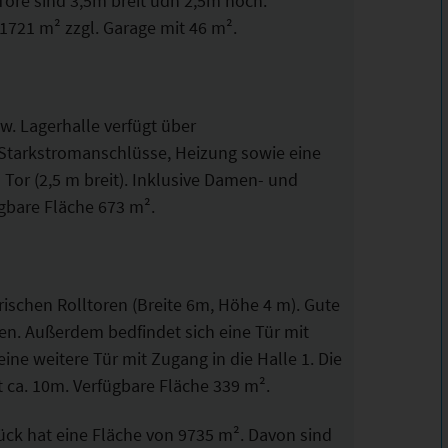
Tore sind 3,5m breit udn 2,5m hoch.
 1721 m² zzgl. Garage mit 46 m².
w. Lagerhalle verfügt über
 Starkstromanschlüsse, Heizung sowie eine
Tor (2,5 m breit). Inklusive Damen- und
ügbare Fläche 673 m².
trischen Rolltoren (Breite 6m, Höhe 4 m). Gute
n. Außerdem bedfindet sich eine Tür mit
ne weitere Tür mit Zugang in die Halle 1. Die
t ca. 10m. Verfügbare Fläche 339 m².
ck hat eine Fläche von 9735 m². Davon sind