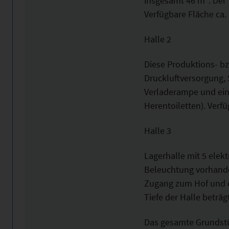
insgesamt 46 m². Dei 
Verfügbare Fläche ca.
Halle 2
Diese Produktions- bz
Druckluftversorgung,
Verladerampe und ein 
Herentoiletten). Verf
Halle 3
Lagerhalle mit 5 elek
Beleuchtung vorhande
Zugang zum Hof und ei
Tiefe der Halle beträg
Das gesamte Grundstü