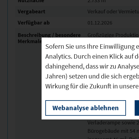
Nutzfläche
2.733 m²
Vergabeart
Verkauf oder Vermiet
Verfügbar ab
01.12.2026
Beschreibung / besondere
Großzügige Produktio
Merkmale
mit darunterliegende
Sofern Sie uns Ihre Einwilligun
zur Verfügung.
Analytics. Durch einen Klick auf 
dahingehend, dass wir zu Analys
Halle 1
Jahren) setzen und die sich erge
Die Produktionshalle 
Wirkung für die Zukunft in unser
Starkstromanschlüss
Herrntolietten sowie
Webanalyse ablehnen
Außerdem verfügt die
Verladerampe sowie 2 T
Bürogebäude mit 54 m