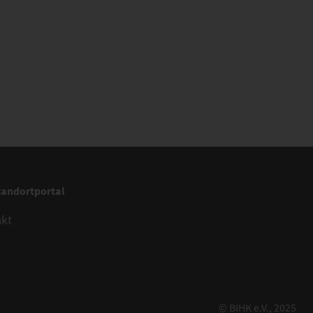
tandortportal
akt
© BIHK e.V., 2025