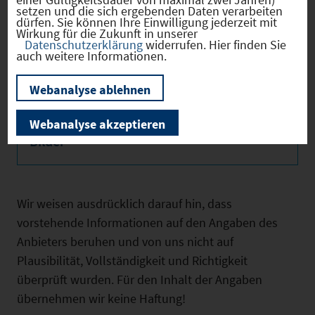
Verfügbar
01.10.2026
setzen und die sich ergebenden Daten verarbeiten
ab
dürfen. Sie können Ihre Einwilligung jederzeit mit
Wirkung für die Zukunft in unserer
Website
Externer Link zur
Datenschutzerklärung
widerrufen. Hier finden Sie
auch weitere Informationen.
Gewerbeimmobilie
Webanalyse ablehnen
Webanalyse akzeptieren
Bilder
Wir weisen ausdrücklich darauf hin, dass
vorstehende Informationen auf den Angaben des
Anbieters beruhen und von uns nicht auf
Plausibilität, Vollständigkeit und Richtigkeit
überprüft wurden. Für den Inhalt der Angaben
übernehmen wir keine Haftung!