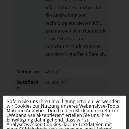
öffentlichen Bereichen für
die Ansiedlung von
technologiebasierten KMU
und innovativem Handwerk
sowie Startups und
Forschungseinrichtungen
aus dem High-Tech Bereich.
Teilbar ab
480 m²
Nutzfläch
20.000 m²
e
Mietpreiss
16 - 20 € /m²
Sofern Sie uns Ihre Einwilligung erteilen, verwenden
panne
wir Cookies zur Nutzung unseres Webanalyse-Tools
Matomo Analytics. Durch einen Klick auf den Button
Vergabear
Vermietung
„Webanalyse akzeptieren“ erteilen Sie uns Ihre
Einwilligung dahingehend, dass wir zu
t
Analysezwecken Cookies (kleine Textdateien mit
einer Gültigkeitsdauer von maximal zwei Jahren)