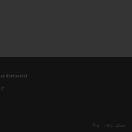
tandortportal
akt
© BIHK e.V., 2025