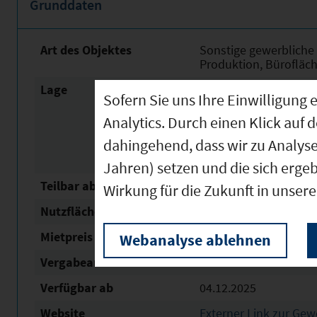
Grunddaten
Art des Objektes
Sonstige gewerbliche 
Produktion, Bürofläche
Lage
Im Industriegebiet der
Sofern Sie uns Ihre Einwilligun
Umgehungsstraße und 
entfernt (Gleisanschl
Analytics. Durch einen Klick auf 
Binnenhafen (Mainländ
dahingehend, dass wir zu Analys
(ehemalige Post), fußl
entfernt
Jahren) setzen und die sich erge
Teilbar ab
1.000 m²
Wirkung für die Zukunft in unser
Nutzfläche
8.400 m²
Mietpreis
1 € /m²
Webanalyse ablehnen
Vergabeart
Verkauf oder Vermiet
Verfügbar ab
04.12.2025
Website
Externer Link zur Ge