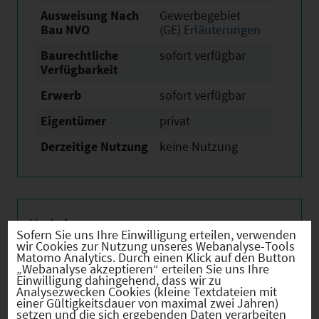
Ausweisung Nach
Gewerbegebiet
Bau NVO
(GE)
Erläuterungen
Baurechtliche
sofort verfügbar
Verfügbarkeit
Erwerb
sofort verfügbar
Eigentümer
privat
Derzeitige Nutzung
keine Nutzung
Verkehr
Sofern Sie uns Ihre Einwilligung erteilen, verwenden
wir Cookies zur Nutzung unseres Webanalyse-Tools
Matomo Analytics. Durch einen Klick auf den Button
„Webanalyse akzeptieren“ erteilen Sie uns Ihre
Einwilligung dahingehend, dass wir zu
Analysezwecken Cookies (kleine Textdateien mit
Infrastruktur
einer Gültigkeitsdauer von maximal zwei Jahren)
setzen und die sich ergebenden Daten verarbeiten