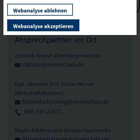
Webanalyse ablehnen
Zum Profil
Webanalyse akzeptieren
Ansprechpartner vor Ort
Dominik Krause (Oberbürgermeister)
rathaus@muenchen.de
Dipl.-VerwWirt (FH) Stefan Murner
(Wirtschaftsförderer)
firmenbetreuung@muenchen.de
089-233-27677
Nazira Rakhmanova (Ansprechpartnerin)
firmenbetreuung@muenchen.de