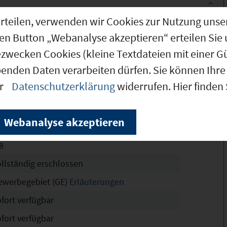
g erteilen, verwenden wir Cookies zur Nutzung u
.000 m²
den Button „Webanalyse akzeptieren“ erteilen Sie 
ezwecken Cookies (kleine Textdateien mit einer G
.000 m²
benden Daten verarbeiten dürfen. Sie können Ihre 
.000 m²
er
Datenschutzerklärung
widerrufen. Hier finden
chtskräftig
Webanalyse akzeptieren
7
8
ollständig erschlossen
ewerbegebiet (GE)
Erläuterungen
ofort verfügbar
ofort verfügbar