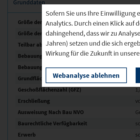
Grunddaten
Sofern Sie uns Ihre Einwilligun
Größe der unbebauten Fläche
4
Analytics. Durch einen Klick auf 
dahingehend, dass wir zu Analys
Größe der Fläche mit Baurecht
4
Jahren) setzen und die sich erge
Teilbar ab
4
Wirkung für die Zukunft in unser
Bebauungsplan Nr. / Name
29
Bebauungsplan Status
re
Webanalyse ablehnen
Grundflächen­zahl (GRZ)
0,
Geschoßflächen­zahl (GFZ)
1,
Erschließung
v
Ausweisung Nach Bau NVO
G
Baurechtliche Verfügbarkeit
s
Erwerb
s