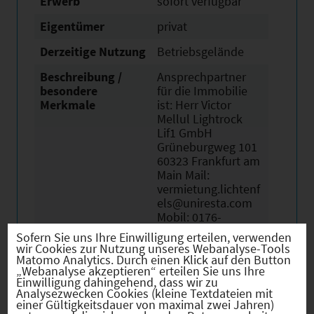
Erwerb
sofort verfügbar
Eigentümer
privat
Derzeitige Nutzung
Betriebsgelände
Beschreibung /
Ansprechpartner
besondere
für die Immobilie
Merkmale
ist: Herr Victor
Mellul Lightrock
Lif1 GmbH
Grüneburgweg 101
60323 Frankfurt am
Main Mail:
vermietung.lichtenf
els@uniresta.com
Mobil: 0176-
61667207 Weitere
Sofern Sie uns Ihre Einwilligung erteilen, verwenden
Informationen
wir Cookies zur Nutzung unseres Webanalyse-Tools
unter:
Matomo Analytics. Durch einen Klick auf den Button
„Webanalyse akzeptieren“ erteilen Sie uns Ihre
www.logistikpark-
Einwilligung dahingehend, dass wir zu
lichtenfels.com
Analysezwecken Cookies (kleine Textdateien mit
einer Gültigkeitsdauer von maximal zwei Jahren)