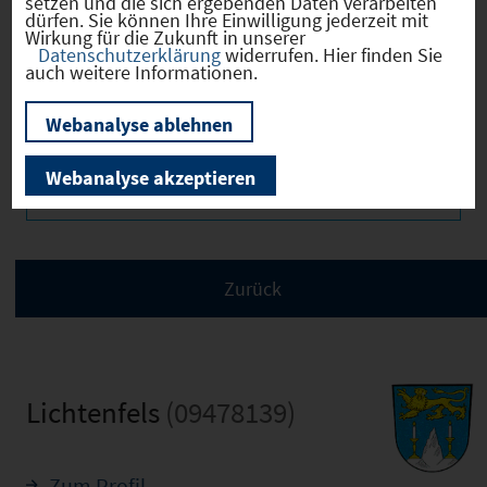
setzen und die sich ergebenden Daten verarbeiten
dürfen. Sie können Ihre Einwilligung jederzeit mit
Wirkung für die Zukunft in unserer
Datenschutzerklärung
widerrufen. Hier finden Sie
auch weitere Informationen.
Verkehr
Webanalyse ablehnen
Webanalyse akzeptieren
Infrastruktur
Lichtenfels
(09478139)
Zum Profil