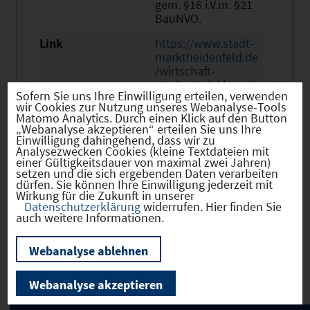
gem. §16 i.V.m. §21
BauNVO.
Link
https://www.stadt-
marktheidenfeld.de
/wirtschaft-
stadtentwicklung/g
Sofern Sie uns Ihre Einwilligung erteilen, verwenden
ewerbegebiete/9-
wir Cookies zur Nutzung unseres Webanalyse-Tools
sollershohe-altfeld
Matomo Analytics. Durch einen Klick auf den Button
„Webanalyse akzeptieren“ erteilen Sie uns Ihre
Einwilligung dahingehend, dass wir zu
Analysezwecken Cookies (kleine Textdateien mit
einer Gültigkeitsdauer von maximal zwei Jahren)
setzen und die sich ergebenden Daten verarbeiten
dürfen. Sie können Ihre Einwilligung jederzeit mit
Verkehr
Wirkung für die Zukunft in unserer
Datenschutzerklärung
widerrufen. Hier finden Sie
auch weitere Informationen.
Webanalyse ablehnen
Infrastruktur
Webanalyse akzeptieren