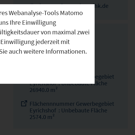
elka.ivanova@wuerzburg.ihk.de
nseres Webanalyse-Tools Matomo
uns Ihre Einwilligung
ültigkeitsdauer von maximal zwei
Weitere Flächen im
Einwilligung jederzeit mit
 Sie auch weitere Informationen.
Gebiet
Flächennnummer Gewerbegebiet
Eyrichshof : Unbebaute Fläche
26940.0 m²
Flächennnummer Gewerbegebiet
Eyrichshof : Unbebaute Fläche
2574.0 m²