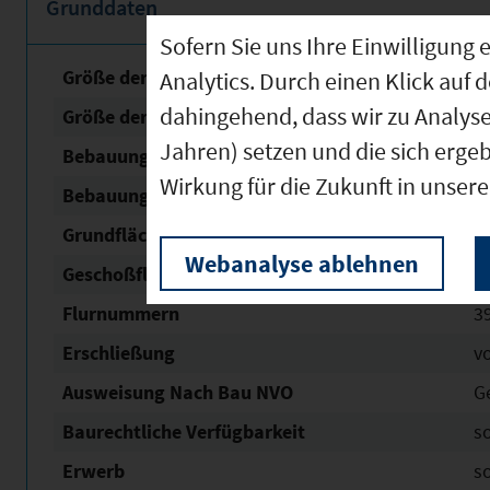
Grunddaten
Sofern Sie uns Ihre Einwilligun
Größe der unbebauten Fläche
2
Analytics. Durch einen Klick auf 
dahingehend, dass wir zu Analys
Größe der Fläche mit Baurecht
1
Jahren) setzen und die sich erge
Bebauungsplan Nr. / Name
Gew
Wirkung für die Zukunft in unser
Bebauungsplan Status
re
Grundflächen­zahl (GRZ)
0,
Webanalyse ablehnen
Geschoßflächen­zahl (GFZ)
1
Flurnummern
3
Erschließung
v
Ausweisung Nach Bau NVO
G
Baurechtliche Verfügbarkeit
s
Erwerb
s