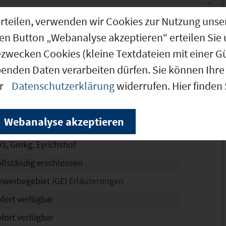
g erteilen, verwenden wir Cookies zur Nutzung u
6.940 m²
den Button „Webanalyse akzeptieren“ erteilen Sie 
ezwecken Cookies (kleine Textdateien mit einer G
4.110 m²
benden Daten verarbeiten dürfen. Sie können Ihre 
erbegebiet Eyrichshof
er
Datenschutzerklärung
widerrufen. Hier finden
chtskräftig
8
Webanalyse akzeptieren
93, Gmkg. Eyrichshof
ollständig erschlossen
ewerbegebiet (GE)
Erläuterungen
ofort verfügbar
ofort verfügbar