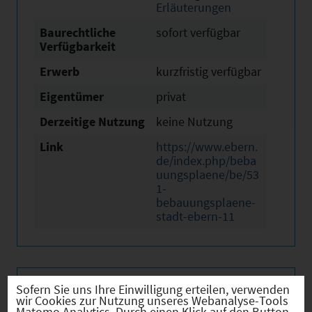
Erläuterungen
Baurechtliche
sofort verfügbar
Verfügbarkeit
Erwerb
kurzfristig verfügbar
Eigentümer
privat
Derzeitige Nutzung
keine Nutzung
Link
https://www.ebern.
de/index.php/beba
uungsplaene/be/53
1-
bebauungsplaene-
stadt-ebern-11
Sofern Sie uns Ihre Einwilligung erteilen, verwenden
Verkehr
wir Cookies zur Nutzung unseres Webanalyse-Tools
Matomo Analytics. Durch einen Klick auf den Button