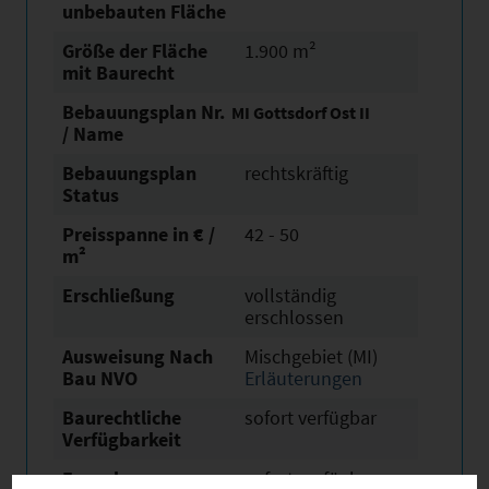
unbebauten Fläche
Größe der Fläche
1.900 m²
mit Baurecht
Bebauungsplan Nr.
MI Gottsdorf Ost II
/ Name
Bebauungsplan
rechtskräftig
Status
Preisspanne in € /
42 - 50
m²
Erschließung
vollständig
erschlossen
Ausweisung Nach
Mischgebiet (MI)
Bau NVO
Erläuterungen
Baurechtliche
sofort verfügbar
Verfügbarkeit
Erwerb
sofort verfügbar