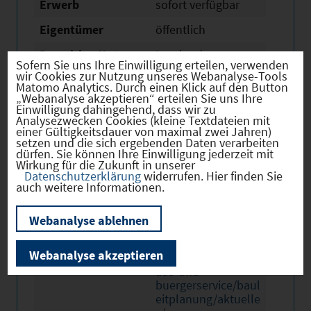
Erwerb
sofort verfügbar
Eigentümer
öffentlich
Derzeitige Nutzung
Land- oder
Sofern Sie uns Ihre Einwilligung erteilen, verwenden
Fortwirtschaftlich
wir Cookies zur Nutzung unseres Webanalyse-Tools
Matomo Analytics. Durch einen Klick auf den Button
Beschreibung /
Derzeit läuft das
„Webanalyse akzeptieren“ erteilen Sie uns Ihre
besondere
Bauleitplanverfahre
Einwilligung dahingehend, dass wir zu
Analysezwecken Cookies (kleine Textdateien mit
Merkmale
n (Aufstellung
einer Gültigkeitsdauer von maximal zwei Jahren)
Landschaftsplan,
setzen und die sich ergebenden Daten verarbeiten
Überarbeitung nach
dürfen. Sie können Ihre Einwilligung jederzeit mit
Urteil
Wirkung für die Zukunft in unserer
Datenschutzerklärung
widerrufen. Hier finden Sie
Normenkontrolle) -
auch weitere Informationen.
Verfügbar erst nach
Rechtskraft des
Bebauungsplanes
Webanalyse ablehnen
Link
https://www.teublit
Webanalyse akzeptieren
z.de/startseite/rath
aus-und-
buergerservice/baul
eitplanung/aktuelle