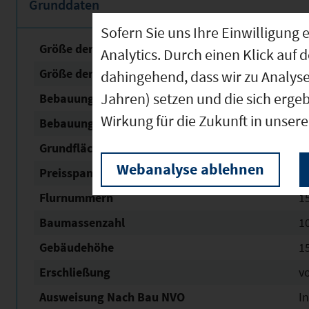
Grunddaten
Sofern Sie uns Ihre Einwilligun
Größe der unbebauten Fläche
5
Analytics. Durch einen Klick auf 
Größe der Fläche mit Baurecht
5
dahingehend, dass wir zu Analys
Jahren) setzen und die sich erge
Bebauungsplan Nr. / Name
Voh
Wirkung für die Zukunft in unser
Bebauungsplan Status
re
Grundflächen­zahl (GRZ)
0,
Webanalyse ablehnen
Preisspanne in € / m²
4
Flurnummern
1
Baumassenzahl
1
Gebäudehöhe
1
Erschließung
v
Ausweisung Nach Bau NVO
In