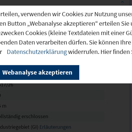
g erteilen, verwenden wir Cookies zur Nutzung u
.500 m²
den Button „Webanalyse akzeptieren“ erteilen Sie 
.500 m²
ezwecken Cookies (kleine Textdateien mit einer G
benden Daten verarbeiten dürfen. Sie können Ihre 
enstrauß-Ost, BA2
er
Datenschutzerklärung
widerrufen. Hier finden
chtskräftig
8
Webanalyse akzeptieren
9
517/26
0
5 m
ollständig erschlossen
dustriegebiet (GI)
Erläuterungen