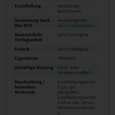
Erschließung
vollständig
erschlossen
Ausweisung Nach
Gewerbegebiet
Bau NVO
(GE)
Erläuterungen
Baurechtliche
sofort verfügbar
Verfügbarkeit
Erwerb
sofort verfügbar
Eigentümer
öffentlich
Derzeitige Nutzung
Land- oder
Fortwirtschaftlich
Beschreibung /
Erschließungskoste
besondere
n pro qm
Merkmale
inbegriffen.
Erschließungskoste
n ohne Gas, Strom,
Telekommunikatio
n.