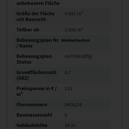
unbebauten Fläche
Größe der Fläche
4.881 m²
mit Baurecht
Teilbar ab
2.500 m²
Bebauungsplan Nr.
Weidenhecken
/ Name
Bebauungsplan
rechtskräftig
Status
Grundflächen­zahl
0,7
(GRZ)
Preisspanne in € /
115
m²
Flurnummern
9400/24
Baumassenzahl
9
Gebäudehöhe
18 m