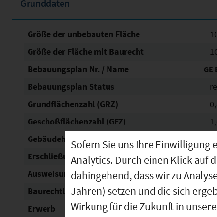
Grunddaten
Größe der unbebauten Fläche
1
Größe der Fläche mit Baurecht
1
Bebauungsplan Nr. / Name
GE E
Bebauungsplan Status
re
Grundflächen­zahl (GRZ)
0,
Geschoßflächen­zahl (GFZ)
1,
Gebäudehöhe
2
Sofern Sie uns Ihre Einwilligun
Erschließung
v
Analytics. Durch einen Klick auf 
Ausweisung Nach Bau NVO
G
dahingehend, dass wir zu Analys
Jahren) setzen und die sich erge
Baurechtliche Verfügbarkeit
s
Wirkung für die Zukunft in unser
Erwerb
s