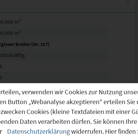
00.000 m²
00.000 m²
glseer Breiter (Nr. 217)
chtskräftig
8
6
0 m
g erteilen, verwenden wir Cookies zur Nutzung u
ollständig erschlossen
den Button „Webanalyse akzeptieren“ erteilen Sie 
ewerbegebiet (GE)
Erläuterungen
ezwecken Cookies (kleine Textdateien mit einer G
benden Daten verarbeiten dürfen. Sie können Ihre 
ofort verfügbar
er
Datenschutzerklärung
widerrufen. Hier finden
ofort verfügbar