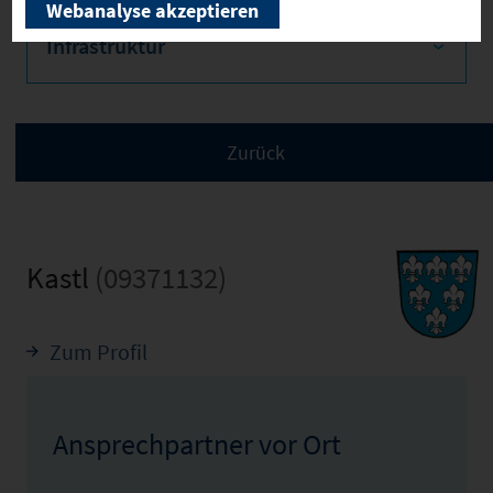
Webanalyse akzeptieren
Infrastruktur
Kastl
(09371132)
Zum Profil
Ansprechpartner vor Ort