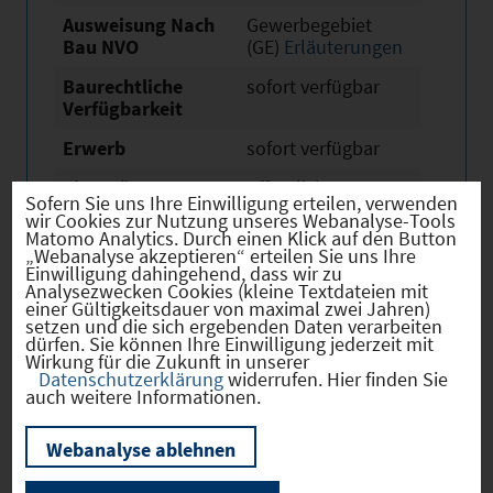
Ausweisung Nach
Gewerbegebiet
Bau NVO
(GE)
Erläuterungen
Baurechtliche
sofort verfügbar
Verfügbarkeit
Erwerb
sofort verfügbar
Eigentümer
öffentlich
Sofern Sie uns Ihre Einwilligung erteilen, verwenden
wir Cookies zur Nutzung unseres Webanalyse-Tools
Derzeitige Nutzung
Land- oder
Matomo Analytics. Durch einen Klick auf den Button
Fortwirtschaftlich
„Webanalyse akzeptieren“ erteilen Sie uns Ihre
Einwilligung dahingehend, dass wir zu
Link
https://www.kastl.d
Analysezwecken Cookies (kleine Textdateien mit
einer Gültigkeitsdauer von maximal zwei Jahren)
e
setzen und die sich ergebenden Daten verarbeiten
dürfen. Sie können Ihre Einwilligung jederzeit mit
Wirkung für die Zukunft in unserer
Datenschutzerklärung
widerrufen. Hier finden Sie
auch weitere Informationen.
Verkehr
Webanalyse ablehnen