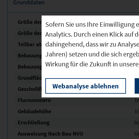
Grunddaten
Größe der unbebauten Fläche
2
Sofern Sie uns Ihre Einwilligun
Größe der Fläche mit Baurecht
2
Analytics. Durch einen Klick auf 
dahingehend, dass wir zu Analys
Teilbar ab
2
Jahren) setzen und die sich erge
Bebauungsplan Nr. / Name
Gart
Wirkung für die Zukunft in unser
Bebauungsplan Status
re
Grundflächen­zahl (GRZ)
0,
Webanalyse ablehnen
Geschoßflächen­zahl (GFZ)
2,
Flurnummern
1
Gebäudehöhe
1
Erschließung
t
Ausweisung Nach Bau NVO
G