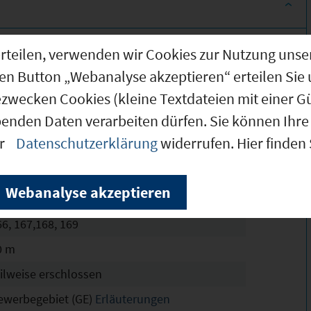
0.082 m²
g erteilen, verwenden wir Cookies zur Nutzung u
0.082 m²
den Button „Webanalyse akzeptieren“ erteilen Sie 
ezwecken Cookies (kleine Textdateien mit einer G
.000 m²
benden Daten verarbeiten dürfen. Sie können Ihre 
enfeld / Nr. 13
er
Datenschutzerklärung
widerrufen. Hier finden
chtskräftig
8
Webanalyse akzeptieren
4
66, 167,168, 169
0 m
eilweise erschlossen
ewerbegebiet (GE)
Erläuterungen