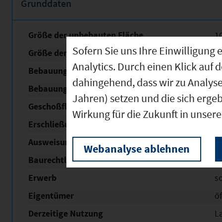
Grunddaten
Größe der unbebauten Fläche
1
Sofern Sie uns Ihre Einwilligun
Größe der Fläche mit Baurecht
6
Analytics. Durch einen Klick auf 
Bebauungsplan Nr. / Name
Röt
dahingehend, dass wir zu Analys
Bebauungsplan Status
i
Jahren) setzen und die sich erge
Geschoßflächen­zahl (GFZ)
0,
Wirkung für die Zukunft in unser
Erschließung
t
Ausweisung Nach Bau NVO
In
Webanalyse ablehnen
Baurechtliche Verfügbarkeit
ku
Erwerb
s
Eigentümer
öf
Derzeitige Nutzung
L