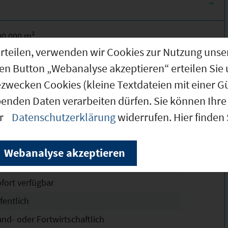
00.000 m²
g erteilen, verwenden wir Cookies zur Nutzung u
.500 m²
den Button „Webanalyse akzeptieren“ erteilen Sie 
henbach
ezwecken Cookies (kleine Textdateien mit einer G
n Vorbereitung
benden Daten verarbeiten dürfen. Sie können Ihre 
8
er
Datenschutzerklärung
widerrufen. Hier finden
eilweise erschlossen
dustriegebiet (GI)
Erläuterungen
Webanalyse akzeptieren
rzfristig verfügbar
ofort verfügbar
fentlich
and- oder Fortwirtschaftlich