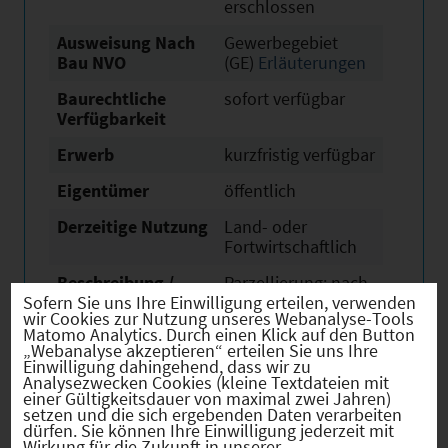
erschlossen
Ausweisung Nach
Gewerbegebiet
Bau NVO
(GE)
Erläuterungen
Baurechtliche
sofort verfügbar
Verfügbarkeit
Erwerb
kurzfristig verfügbar
Eigentümer
öffentlich
Derzeitige Nutzung
Land- oder
Fortwirtschaftlich
Beschreibung /
Parzellierung: nach
Sofern Sie uns Ihre Einwilligung erteilen, verwenden
besondere
Bedarf
wir Cookies zur Nutzung unseres Webanalyse-Tools
Merkmale
Matomo Analytics. Durch einen Klick auf den Button
„Webanalyse akzeptieren“ erteilen Sie uns Ihre
Link
https://www.dilling
Einwilligung dahingehend, dass wir zu
en-
Analysezwecken Cookies (kleine Textdateien mit
einer Gültigkeitsdauer von maximal zwei Jahren)
donau.de/index.ph
setzen und die sich ergebenden Daten verarbeiten
p?id=240
dürfen. Sie können Ihre Einwilligung jederzeit mit
Wirkung für die Zukunft in unserer