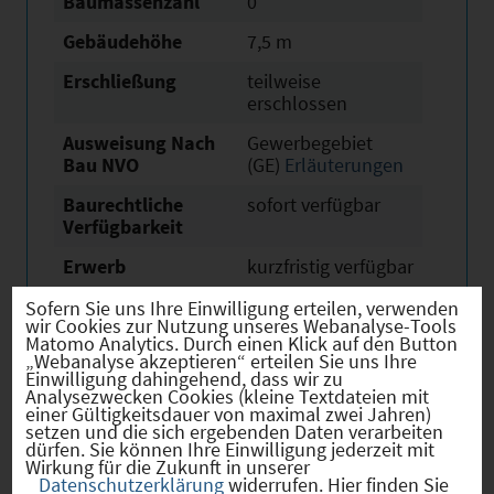
Baumassenzahl
0
Gebäudehöhe
7,5 m
Erschließung
teilweise
erschlossen
Ausweisung Nach
Gewerbegebiet
Bau NVO
(GE)
Erläuterungen
Baurechtliche
sofort verfügbar
Verfügbarkeit
Erwerb
kurzfristig verfügbar
Eigentümer
öffentlich
Sofern Sie uns Ihre Einwilligung erteilen, verwenden
wir Cookies zur Nutzung unseres Webanalyse-Tools
Matomo Analytics. Durch einen Klick auf den Button
Link
https://www.dilling
„Webanalyse akzeptieren“ erteilen Sie uns Ihre
en-
Einwilligung dahingehend, dass wir zu
donau.de/index.ph
Analysezwecken Cookies (kleine Textdateien mit
p?id=243
einer Gültigkeitsdauer von maximal zwei Jahren)
setzen und die sich ergebenden Daten verarbeiten
dürfen. Sie können Ihre Einwilligung jederzeit mit
Wirkung für die Zukunft in unserer
Datenschutzerklärung
widerrufen. Hier finden Sie