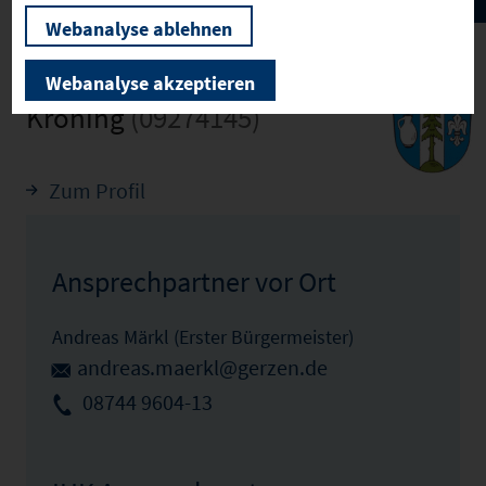
Webanalyse ablehnen
Webanalyse akzeptieren
Kröning
(09274145)
Zum Profil
Ansprechpartner vor Ort
Andreas Märkl (Erster Bürgermeister)
andreas.maerkl@gerzen.de
08744 9604-13