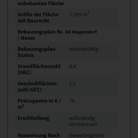
unbebauten Fläche
Größe der Fläche
2.709 m²
mit Baurecht
Bebauungsplan Nr.
GE Magersdorf
/ Name
Bebauungsplan
rechtskräftig
Status
Grundflächen­zahl
0,8
(GRZ)
Geschoßflächen­
1,2
zahl (GFZ)
Preisspanne in € /
79
m²
Erschließung
vollständig
erschlossen
Ausweisung Nach
Gewerbegebiet