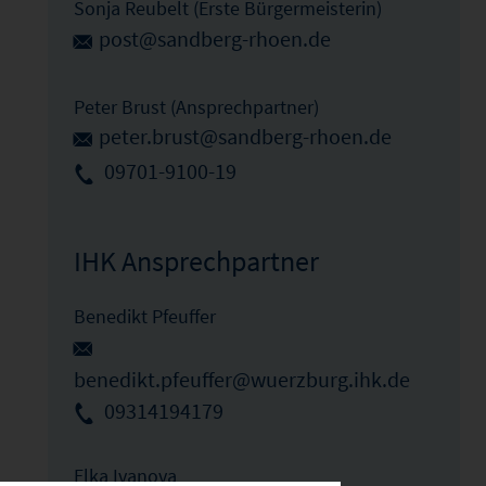
Sonja Reubelt (Erste Bürgermeisterin)
post@sandberg-rhoen.de
Peter Brust (Ansprechpartner)
peter.brust@sandberg-rhoen.de
09701-9100-19
IHK Ansprechpartner
Benedikt Pfeuffer
benedikt.pfeuffer@wuerzburg.ihk.de
09314194179
Elka Ivanova