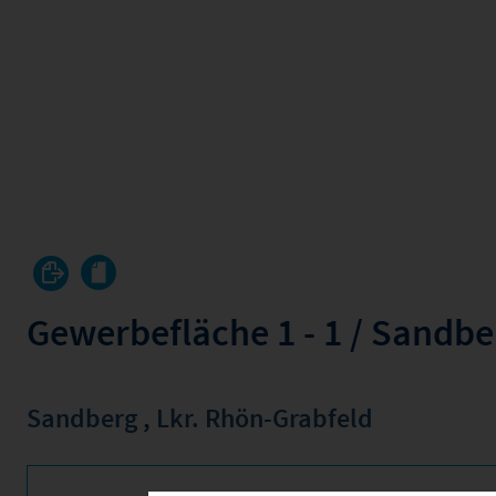
Gewerbefläche 1 - 1 / Sandb
Sandberg
,
Lkr. Rhön-Grabfeld