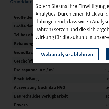
Grunddaten
Sofern Sie uns Ihre Einwilligun
Analytics. Durch einen Klick auf 
Größe der unbebauten Fläche
5
dahingehend, dass wir zu Analys
Größe der Fläche mit Baurecht
5
Jahren) setzen und die sich erge
Teilbar ab
5
Wirkung für die Zukunft in unser
Bebauungsplan Status
re
Grundflächen­zahl (GRZ)
1,
Webanalyse ablehnen
Geschoßflächen­zahl (GFZ)
0,
Preisspanne in € / m²
9,
Erschließung
t
Ausweisung Nach Bau NVO
G
Baurechtliche Verfügbarkeit
s
Erwerb
s