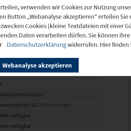
g erteilen, verwenden wir Cookies zur Nutzung u
den Button „Webanalyse akzeptieren“ erteilen Sie 
.125 m²
ezwecken Cookies (kleine Textdateien mit einer G
.125 m²
benden Daten verarbeiten dürfen. Sie können Ihre 
.125 m²
er
Datenschutzerklärung
widerrufen. Hier finden
chtskräftig
6
Webanalyse akzeptieren
8
8
eilweise erschlossen
ewerbegebiet (GE)
Erläuterungen
ofort verfügbar
ofort verfügbar