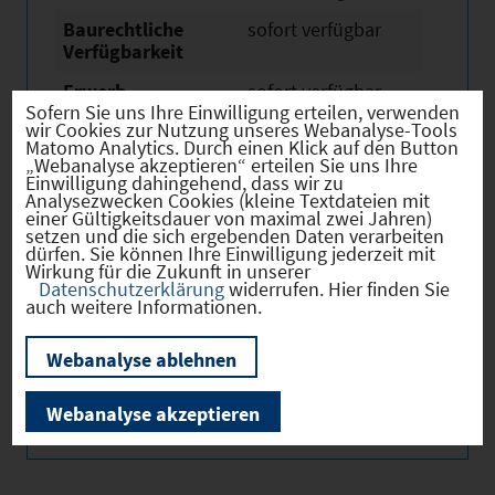
Baurechtliche
sofort verfügbar
Verfügbarkeit
Erwerb
sofort verfügbar
Sofern Sie uns Ihre Einwilligung erteilen, verwenden
wir Cookies zur Nutzung unseres Webanalyse-Tools
Eigentümer
privat
Matomo Analytics. Durch einen Klick auf den Button
„Webanalyse akzeptieren“ erteilen Sie uns Ihre
Derzeitige Nutzung
Land- oder
Einwilligung dahingehend, dass wir zu
Fortwirtschaftlich
Analysezwecken Cookies (kleine Textdateien mit
einer Gültigkeitsdauer von maximal zwei Jahren)
setzen und die sich ergebenden Daten verarbeiten
dürfen. Sie können Ihre Einwilligung jederzeit mit
Wirkung für die Zukunft in unserer
Datenschutzerklärung
widerrufen. Hier finden Sie
auch weitere Informationen.
Verkehr
Webanalyse ablehnen
Webanalyse akzeptieren
Infrastruktur