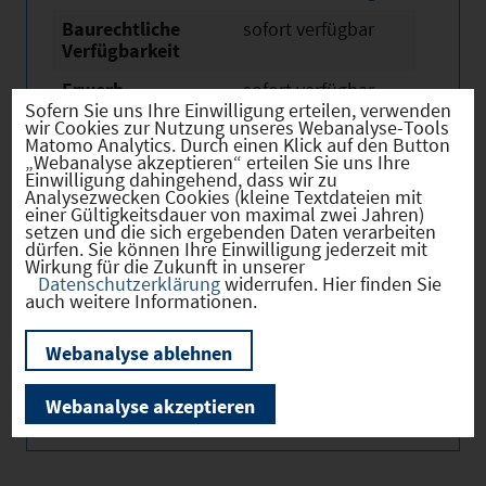
Baurechtliche
sofort verfügbar
Verfügbarkeit
Erwerb
sofort verfügbar
Sofern Sie uns Ihre Einwilligung erteilen, verwenden
wir Cookies zur Nutzung unseres Webanalyse-Tools
Eigentümer
öffentlich und
Matomo Analytics. Durch einen Klick auf den Button
privat
„Webanalyse akzeptieren“ erteilen Sie uns Ihre
Einwilligung dahingehend, dass wir zu
Derzeitige Nutzung
Betriebliche Brache
Analysezwecken Cookies (kleine Textdateien mit
einer Gültigkeitsdauer von maximal zwei Jahren)
setzen und die sich ergebenden Daten verarbeiten
dürfen. Sie können Ihre Einwilligung jederzeit mit
Wirkung für die Zukunft in unserer
Datenschutzerklärung
widerrufen. Hier finden Sie
auch weitere Informationen.
Verkehr
Webanalyse ablehnen
Webanalyse akzeptieren
Infrastruktur