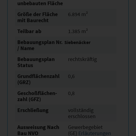
unbebauten Fläche
Größe der Fläche
6.894 m²
mit Baurecht
Teilbar ab
1.385 m²
Bebauungsplan Nr.
Siebenäcker
/ Name
Bebauungsplan
rechtskräftig
Status
Grundflächen­zahl
0,6
(GRZ)
Geschoßflächen­
0,8
zahl (GFZ)
Erschließung
vollständig
erschlossen
Ausweisung Nach
Gewerbegebiet
Bau NVO
(GE)
Erläuterungen