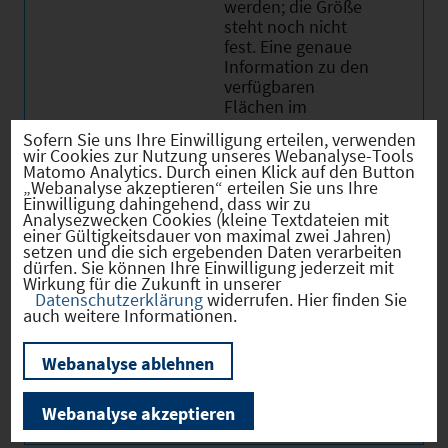
werden; die Größe
steht noch nicht
fest. Eine genaue
Information zu den
verfügbaren
Flächen im
Industrie- und
Sofern Sie uns Ihre Einwilligung erteilen, verwenden
Gewerbepark
wir Cookies zur Nutzung unseres Webanalyse-Tools
Maintal finden Sie
Matomo Analytics. Durch einen Klick auf den Button
im
„Webanalyse akzeptieren“ erteilen Sie uns Ihre
Einwilligung dahingehend, dass wir zu
"Übersichtsplan"
Analysezwecken Cookies (kleine Textdateien mit
unter www.maintal-
einer Gültigkeitsdauer von maximal zwei Jahren)
schweinfurt.de
setzen und die sich ergebenden Daten verarbeiten
dürfen. Sie können Ihre Einwilligung jederzeit mit
Link
https://www.mainta
Wirkung für die Zukunft in unserer
Datenschutzerklärung
widerrufen. Hier finden Sie
l-schweinfurt.de
auch weitere Informationen.
Webanalyse ablehnen
Verkehr
Webanalyse akzeptieren