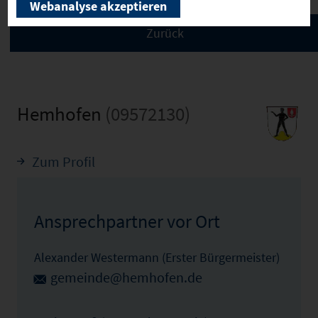
Webanalyse akzeptieren
Hemhofen
(09572130)
Zum Profil
Ansprechpartner vor Ort
Alexander Westermann (Erster Bürgermeister)
gemeinde@hemhofen.de