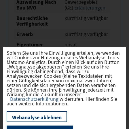
Ausweisung Nach
Gewerbegebiet
Bau NVO
(GE)
Erläuterungen
Baurechtliche
kurzfristig verfügbar
Verfügbarkeit
Erwerb
kurzfristig verfügbar
Eigentümer
privat
Sofern Sie uns Ihre Einwilligung erteilen, verwenden
Derzeitige Nutzung
keine Nutzung
wir Cookies zur Nutzung unseres Webanalyse-Tools
Matomo Analytics. Durch einen Klick auf den Button
„Webanalyse akzeptieren“ erteilen Sie uns Ihre
Einwilligung dahingehend, dass wir zu
Analysezwecken Cookies (kleine Textdateien mit
einer Gültigkeitsdauer von maximal zwei Jahren)
setzen und die sich ergebenden Daten verarbeiten
Verkehr
dürfen. Sie können Ihre Einwilligung jederzeit mit
Wirkung für die Zukunft in unserer
Datenschutzerklärung
widerrufen. Hier finden Sie
auch weitere Informationen.
Infrastruktur
Webanalyse ablehnen