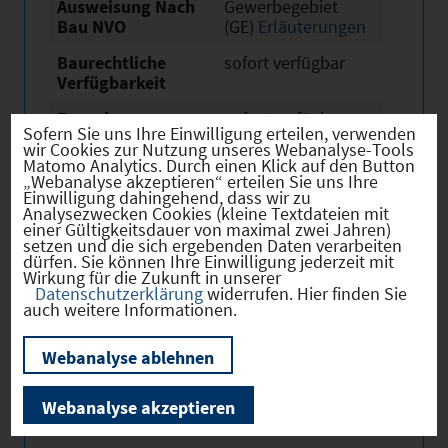
Ausweisung Nach
Gewerbegebiet
Bau NVO
(GE)
Erläuterungen
Baurechtliche
sofort verfügbar
Verfügbarkeit
Erwerb
sofort verfügbar
Sofern Sie uns Ihre Einwilligung erteilen, verwenden
wir Cookies zur Nutzung unseres Webanalyse-Tools
Eigentümer
öffentlich
Matomo Analytics. Durch einen Klick auf den Button
„Webanalyse akzeptieren“ erteilen Sie uns Ihre
Derzeitige Nutzung
Land- oder
Einwilligung dahingehend, dass wir zu
Fortwirtschaftlich
Analysezwecken Cookies (kleine Textdateien mit
einer Gültigkeitsdauer von maximal zwei Jahren)
setzen und die sich ergebenden Daten verarbeiten
dürfen. Sie können Ihre Einwilligung jederzeit mit
Wirkung für die Zukunft in unserer
Datenschutzerklärung
widerrufen. Hier finden Sie
auch weitere Informationen.
Verkehr
Webanalyse ablehnen
Webanalyse akzeptieren
Infrastruktur