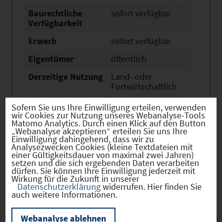
Baurechtliche
sofort verfügbar
Verfügbarkeit
Erwerb
sofort verfügbar
Eigentümer
öffentlich
Derzeitige Nutzung
Land- oder
Fortwirtschaftlich
Link
https://www.wasser
Sofern Sie uns Ihre Einwilligung erteilen, verwenden
truedingen.de
wir Cookies zur Nutzung unseres Webanalyse-Tools
Matomo Analytics. Durch einen Klick auf den Button
„Webanalyse akzeptieren“ erteilen Sie uns Ihre
Einwilligung dahingehend, dass wir zu
Analysezwecken Cookies (kleine Textdateien mit
einer Gültigkeitsdauer von maximal zwei Jahren)
setzen und die sich ergebenden Daten verarbeiten
Verkehr
dürfen. Sie können Ihre Einwilligung jederzeit mit
Wirkung für die Zukunft in unserer
Datenschutzerklärung
widerrufen. Hier finden Sie
auch weitere Informationen.
Infrastruktur
Webanalyse ablehnen