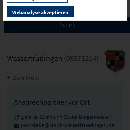
Webanalyse akzeptieren
Wassertrüdingen
(09571214)
Zum Profil
Ansprechpartner vor Ort
Jörg Martin Edelmann (Erster Bürgermeister)
poststelle@stadt-wassertruedingen.de