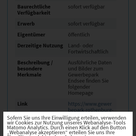
Baurechtliche
sofort verfügbar
Verfügbarkeit
Erwerb
sofort verfügbar
Eigentümer
öffentlich
Derzeitige Nutzung
Land- oder
Fortwirtschaftlich
Beschreibung /
Ausführliche Daten
besondere
und Bilder zum
Merkmale
Gewerbepark
Endsee finden Sie
folgender
Homepage
Link
https://www.gewer
bepark-rothenburg-
umland.de
Sofern Sie uns Ihre Einwilligung erteilen, verwenden
wir Cookies zur Nutzung unseres Webanalyse-Tools
Matomo Analytics. Durch einen Klick auf den Button
„Webanalyse akzeptieren“ erteilen Sie uns Ihre