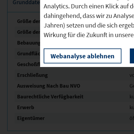
Grunddaten
Analytics. Durch einen Klick auf 
dahingehend, dass wir zu Analys
Größe der unbebauten Fläche
7
Jahren) setzen und die sich erge
Größe der Fläche mit Baurecht
6
Wirkung für die Zukunft in unser
Bebauungsplan Status
o
Grundflächen­zahl (GRZ)
0,
Webanalyse ablehnen
Geschoßflächen­zahl (GFZ)
1,
Erschließung
v
Ausweisung Nach Bau NVO
G
Baurechtliche Verfügbarkeit
ku
Erwerb
ku
Eigentümer
öf