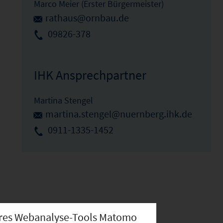
Marco Meier (Erster Bürgermeister)
rathaus@ornbau.de
09826-378
IHK Ansprechpartner
Martina Stengel
martina.stengel@nuernberg.ihk.de
0911-1335-1452
nseres Webanalyse-Tools Matomo