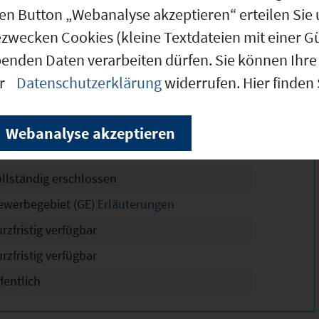
den Button „Webanalyse akzeptieren“ erteilen Sie 
ezwecken Cookies (kleine Textdateien mit einer G
4.600 m²
benden Daten verarbeiten dürfen. Sie können Ihre 
2.600 m²
er
Datenschutzerklärung
widerrufen. Hier finden
hne Angabe
8
Webanalyse akzeptieren
2 - 1,6
ollständig erschlossen
ewerbegebiet (GE)
Erläuterungen
rzfristig verfügbar
rzfristig verfügbar
fentlich