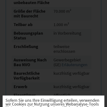
unbebauten Fläche
Größe der Fläche
70.000 m²
mit Baurecht
Teilbar ab
1.000 m²
Bebauungsplan
in Vorbereitung
Status
Erschließung
teilweise
erschlossen
Ausweisung Nach
Gewerbegebiet
Bau NVO
(GE)
Erläuterungen
Baurechtliche
kurzfristig verfügbar
Verfügbarkeit
Erwerb
kurzfristig verfügbar
Eigentümer
öffentlich
Sofern Sie uns Ihre Einwilligung erteilen, verwenden
Derzeitige Nutzung
Land- oder
wir Cookies zur Nutzung unseres Webanalyse-Tools