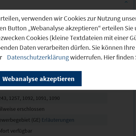
g erteilen, verwenden wir Cookies zur Nutzung u
2.700 m²
den Button „Webanalyse akzeptieren“ erteilen Sie 
2.700 m²
ezwecken Cookies (kleine Textdateien mit einer G
.000 m²
benden Daten verarbeiten dürfen. Sie können Ihre 
der Eyerloher Straße
er
Datenschutzerklärung
widerrufen. Hier finden
chtskräftig
4
Webanalyse akzeptieren
8
243, 1257, 1092, 1091, 1090
eilweise erschlossen
ewerbegebiet (GE)
Erläuterungen
ofort verfügbar