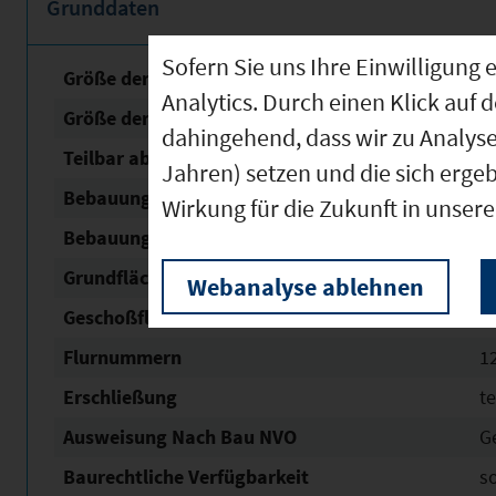
Grunddaten
Sofern Sie uns Ihre Einwilligun
Größe der unbebauten Fläche
1
Analytics. Durch einen Klick auf 
Größe der Fläche mit Baurecht
1
dahingehend, dass wir zu Analys
Teilbar ab
1
Jahren) setzen und die sich erge
Bebauungsplan Nr. / Name
An 
Wirkung für die Zukunft in unser
Bebauungsplan Status
re
Grundflächen­zahl (GRZ)
0,
Webanalyse ablehnen
Geschoßflächen­zahl (GFZ)
0,
Flurnummern
1
Erschließung
t
Ausweisung Nach Bau NVO
G
Baurechtliche Verfügbarkeit
s