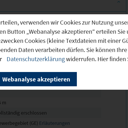
7.000 m²
g erteilen, verwenden wir Cookies zur Nutzung u
7.000 m²
den Button „Webanalyse akzeptieren“ erteilen Sie 
ezwecken Cookies (kleine Textdateien mit einer G
.500 m²
benden Daten verarbeiten dürfen. Sie können Ihre 
senhof Am Moosgraben"
er
Datenschutzerklärung
widerrufen. Hier finden
chtskräftig
8
Webanalyse akzeptieren
10
6 m
ollständig erschlossen
ewerbegebiet (GE)
Erläuterungen