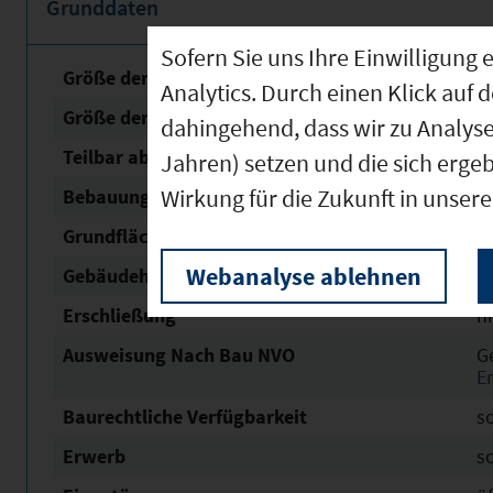
Grunddaten
Sofern Sie uns Ihre Einwilligun
Größe der unbebauten Fläche
1
Analytics. Durch einen Klick auf 
Größe der Fläche mit Baurecht
1
dahingehend, dass wir zu Analys
Teilbar ab
1
Jahren) setzen und die sich erge
Wirkung für die Zukunft in unser
Bebauungsplan Status
re
Grundflächen­zahl (GRZ)
0,
Webanalyse ablehnen
Gebäudehöhe
6
Erschließung
n
Ausweisung Nach Bau NVO
G
E
Baurechtliche Verfügbarkeit
s
Erwerb
s