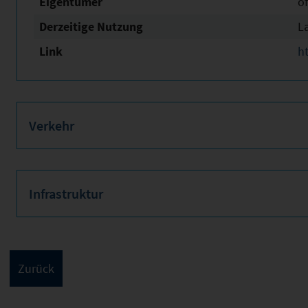
Eigentümer
öf
Derzeitige Nutzung
L
Link
h
Verkehr
Infrastruktur