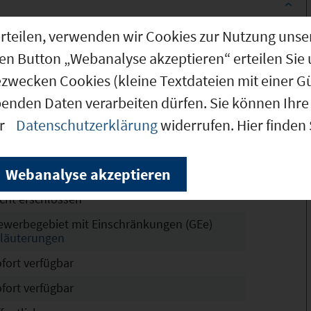
g erteilen, verwenden wir Cookies zur Nutzung u
6.500 m²
den Button „Webanalyse akzeptieren“ erteilen Sie 
6.500 m²
ezwecken Cookies (kleine Textdateien mit einer G
6.500 m²
benden Daten verarbeiten dürfen. Sie können Ihre 
er
Datenschutzerklärung
widerrufen. Hier finden
chtskräftig
6
Webanalyse akzeptieren
,5 m
icht erschlossen
ewerbegebiet mit Einschränkungen (GEe)
rläuterungen
ofort verfügbar
ofort verfügbar