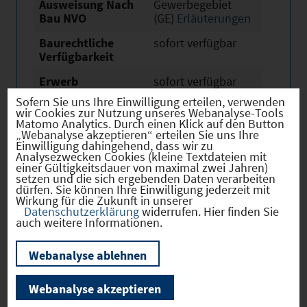
Ausweisung Nach
Gewerbegebiet
Bau NVO
(GE)
Erläuterungen
Baurechtliche
sofort verfügbar
Verfügbarkeit
Erwerb
sofort verfügbar
Sofern Sie uns Ihre Einwilligung erteilen, verwenden
Eigentümer
privat
wir Cookies zur Nutzung unseres Webanalyse-Tools
Matomo Analytics. Durch einen Klick auf den Button
Derzeitige Nutzung
Land- oder
„Webanalyse akzeptieren“ erteilen Sie uns Ihre
Fortwirtschaftlich
Einwilligung dahingehend, dass wir zu
Analysezwecken Cookies (kleine Textdateien mit
einer Gültigkeitsdauer von maximal zwei Jahren)
setzen und die sich ergebenden Daten verarbeiten
dürfen. Sie können Ihre Einwilligung jederzeit mit
Wirkung für die Zukunft in unserer
Datenschutzerklärung
widerrufen. Hier finden Sie
Verkehr
auch weitere Informationen.
Webanalyse ablehnen
Infrastruktur
Webanalyse akzeptieren