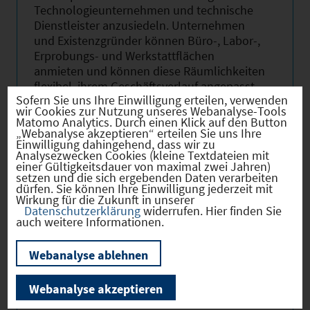
Technologieunternehmen und technische
Dienstleister anzusiedeln. Unternehmen
und Existenzgründer können Büro-, Labor-,
Erprobungs- und Werkstattflächen
anmieten und können diese Räumlichkeiten
flexibel, ihrem Geschäftsverlauf angepasst,
Sofern Sie uns Ihre Einwilligung erteilen, verwenden
erweitern oder reduzieren.
wir Cookies zur Nutzung unseres Webanalyse-Tools
Matomo Analytics. Durch einen Klick auf den Button
Beste Lage: ‎Im Gewerbegebiet Holzkirchen-
„Webanalyse akzeptieren“ erteilen Sie uns Ihre
Einwilligung dahingehend, dass wir zu
Nord, direkt an der BAB A8 Ausfahrt
Analysezwecken Cookies (kleine Textdateien mit
Holzkirchen, finden Sie ideale
einer Gültigkeitsdauer von maximal zwei Jahren)
setzen und die sich ergebenden Daten verarbeiten
Standortbedingungen vor:
dürfen. Sie können Ihre Einwilligung jederzeit mit
Wirkung für die Zukunft in unserer
Datenschutzerklärung
widerrufen. Hier finden Sie
auch weitere Informationen.
eine sehr gute Anbindung an die örtliche
und überörtliche Verkehrsinfrastruktur:
Webanalyse ablehnen
BAB 8 (München-Salzburg), B 13
(Verbindung nach Bad Tölz und
Webanalyse akzeptieren
München), B 318 (Richtung Tegernsee,