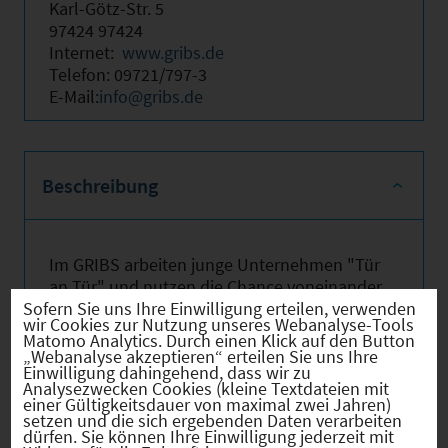
Karl-Götz-Str. 5
97424 97424
Internet:
www.gribs.de
Telefon: 09721/797-3
E-Mail:
info@gribs.de
Beschreibung
Im GRIBS arbeiten junge Unternehmen "Tür
an Tür" und nutzen die Chance voneinander
Sofern Sie uns Ihre Einwilligung erteilen, verwenden
zu profitieren. Sie kommen aus den
wir Cookies zur Nutzung unseres Webanalyse-Tools
Bereichen Software, EDV,
Matomo Analytics. Durch einen Klick auf den Button
Kommunikationstechnik,
„Webanalyse akzeptieren“ erteilen Sie uns Ihre
Einwilligung dahingehend, dass wir zu
Technologieentwicklung, Konstruktion und
Analysezwecken Cookies (kleine Textdateien mit
allen wachstumsstarken
einer Gültigkeitsdauer von maximal zwei Jahren)
Dienstleistungsbranchen.
setzen und die sich ergebenden Daten verarbeiten
dürfen. Sie können Ihre Einwilligung jederzeit mit
Gemeinsame Entwicklungen, Projekte,