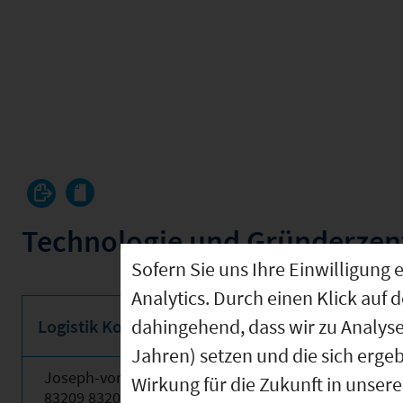
Technologie und Gründerze
Sofern Sie uns Ihre Einwilligun
Analytics. Durch einen Klick auf 
dahingehend, dass wir zu Analys
Logistik Kompetenz Zentrum (LKZ) Prien GmbH
Jahren) setzen und die sich erge
Joseph-von-Fraunhofer-Straße 9
Wirkung für die Zukunft in unser
83209 83209