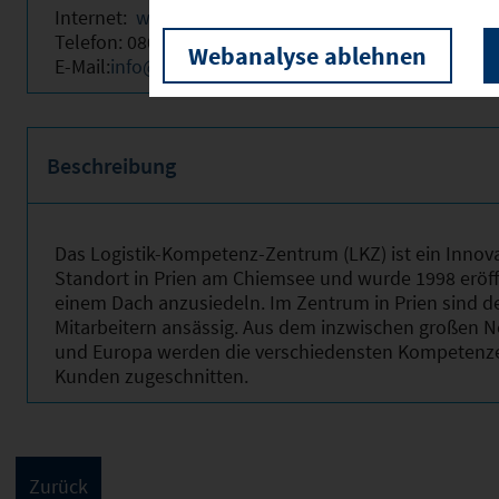
Internet:
www.lkzprien.de
Telefon: 08051/901-0
Webanalyse ablehnen
E-Mail:
info@lkzprien.de
Beschreibung
Das Logistik-Kompetenz-Zentrum (LKZ) ist ein Innova
Standort in Prien am Chiemsee und wurde 1998 eröf
einem Dach anzusiedeln. Im Zentrum in Prien sind d
Mitarbeitern ansässig. Aus dem inzwischen großen N
und Europa werden die verschiedensten Kompetenze
Kunden zugeschnitten.