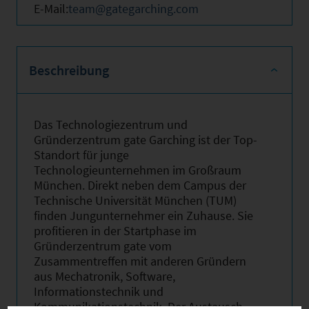
E-Mail:
team@gategarching.com
Beschreibung
Das Technologiezentrum und
Gründerzentrum gate Garching ist der Top-
Standort für junge
Technologieunternehmen im Großraum
München. Direkt neben dem Campus der
Technische Universität München (TUM)
finden Jungunternehmer ein Zuhause. Sie
profitieren in der Startphase im
Gründerzentrum gate vom
Zusammentreffen mit anderen Gründern
aus Mechatronik, Software,
Informationstechnik und
Kommunikationstechnik. Der Austausch