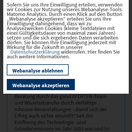
Sofern Sie uns Ihre Einwilligung erteilen, verwenden
untereinander, die Nutzung der
wir Cookies zur Nutzung unseres Webanalyse-Tools
Forschungseinrichtungen der Technischen
Matomo Analytics. Durch einen Klick auf den Button
Universität München (TUM) und das
„Webanalyse akzeptieren“ erteilen Sie uns Ihre
Einwilligung dahingehend, dass wir zu
weitreichend Business- und
Analysezwecken Cookies (kleine Textdateien mit
Wissensnetzwerk machen das gate zu
einer Gültigkeitsdauer von maximal zwei Jahren)
setzen und die sich ergebenden Daten verarbeiten
einem einzigartigen Ausgangspunkt für den
dürfen. Sie können Ihre Einwilligung jederzeit mit
erfolgreichen Markteintritt innovativer
Wirkung für die Zukunft in unserer
Technologieunternehmen.
Datenschutzerklärung
widerrufen. Hier finden Sie
auch weitere Informationen.
Junge Unternehmen, die im gate Garchinger
Technologie- und Gründerzentrum
Webanalyse ablehnen
Büroflächen mieten, genießen Vorteile:
günstige Mietkonditionen und flexible
Webanalyse akzeptieren
Mietverträge, attraktive Business-Services,
Beratung durch das gateEXPERTEN-Team
und Wissenstransfer durch vielfältige
Inhouse-Veranstaltungen - damit sich der
Erfolg auch sicher einstellt! Seit der
Eröffnung des Technologie- und
Gründerzentrums im Jahr 2002 war und ist